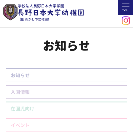
学校法人長野日本大学学園
menu
（旧 あかしや幼稚園）
ホーム
お知らせ
在園児向け
お知らせ
お知らせ
入園情報
在園児向け
イベント