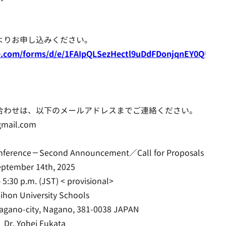
よりお申し込みください。
le.com/forms/d/e/1FAIpQLSezHectl9uDdFDonjqnEY0QUbYX
合わせは、以下のメールアドレスまでご連絡ください。
gmail.com
onference－Second Announcement／Call for Proposals
ptember 14th, 2025
5:30 p.m. (JST) < provisional>
on University Schools
Nagano-city, Nagano, 381-0038 JAPAN
Dr. Yohei Fukata