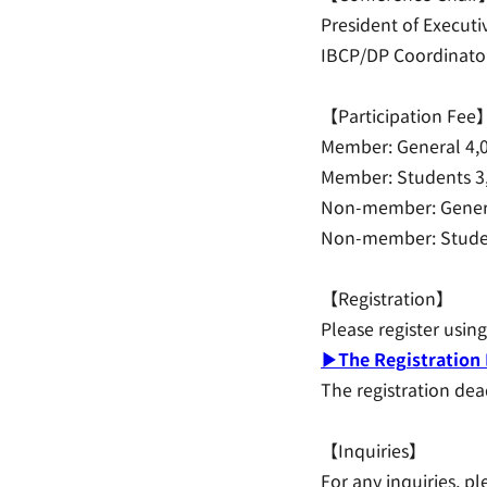
President of Execut
IBCP/DP Coordinator
【Participation Fee
Member: General 4,
Member: Students 3
Non-member: Genera
Non-member: Studen
【Registration】
Please register usin
▶︎The Registration
The registration dea
【Inquiries】
For any inquiries, pl