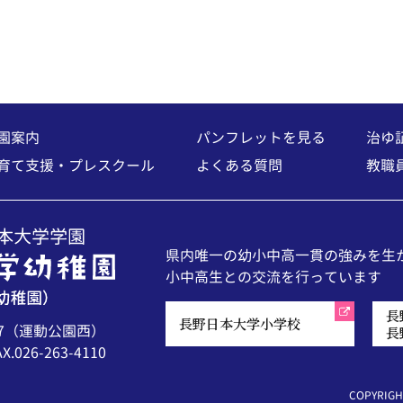
園案内
パンフレットを見る
治ゆ
育て支援・プレスクール
よくある質問
教職
県内唯一の幼小中高一貫の強みを生
小中高生との交流を行っています
長
長野日本大学小学校
7（運動公園西）
長
X.026-263-4110
COPYRIGHT