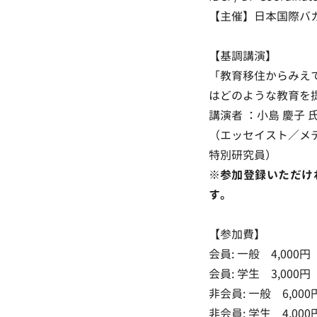
【主催】日本国際バ
【基調講演】
「教育移住からみえ
はどのような教育を
講演者 ：小島 慶子 
（エッセイスト／メ
特別研究員）
※参加登録いただけ
す。
【参加費】
会員: 一般 4,000円
会員: 学生 3,000円
非会員: 一般 6,000
非会員: 学生 4,000