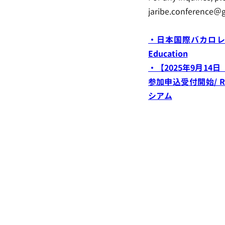
jaribe.conference＠
・日本国際バカロレア教育学会 
Education
・【2025年9月1
参加申込受付開始/ Regis
シアム