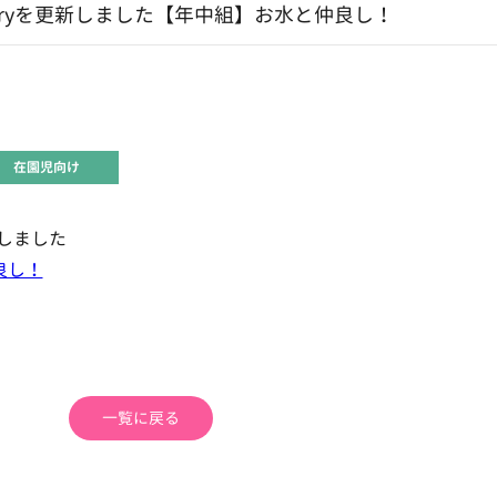
aryを更新しました【年中組】お水と仲良し！
在園児向け
新しました
良し！
一覧に戻る