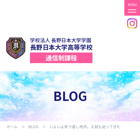
TOP
学校法人 長野日本大学学園
長野日本大学高等学校
TOPICS
通信制課程
BLOG
学科紹介
BLOG
募集要項
入学までの流れ
転入学について
ホーム
BLOG
いよいよ折り返し地点。入試も迫ってきた
施設アクセス